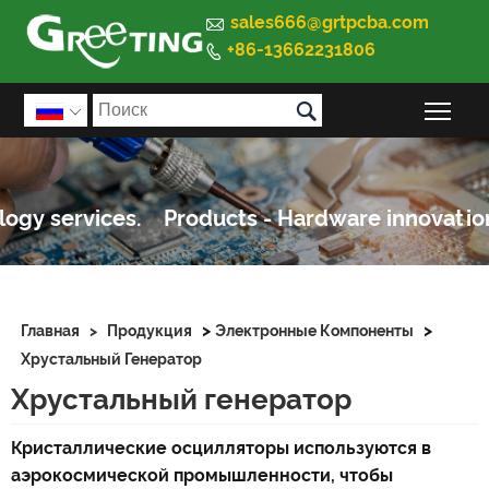

sales666@grtpcba.com
+86-13662231806


Пер

>
>
Главная
>
Продукция
Электронные Компоненты
Хрустальный Генератор
Хрустальный генератор
Кристаллические осцилляторы используются в
аэрокосмической промышленности, чтобы