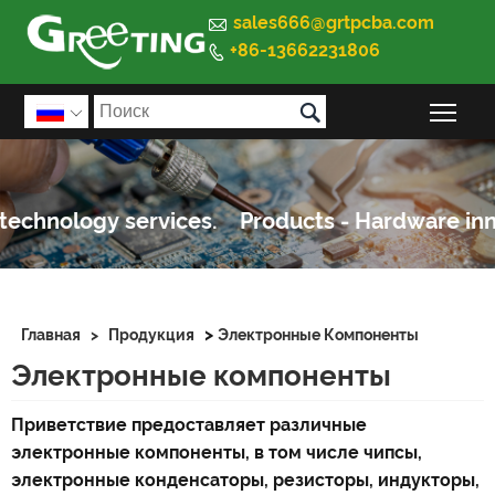

sales666@grtpcba.com
+86-13662231806


Пер

>
Главная
>
Продукция
Электронные Компоненты
Электронные компоненты
Приветствие предоставляет различные
электронные компоненты, в том числе чипсы,
электронные конденсаторы, резисторы, индукторы,