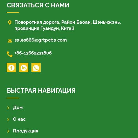
СВЯЗАТЬСЯ С НАМИ

Поворотная дорога, Район Баоан, Шэньчжэнь,
провинция Гуандун, Китай

sales666@grtpcba.com

+86-13662231806
БЫСТРАЯ НАВИГАЦИЯ
Дом
О нас
Продукция